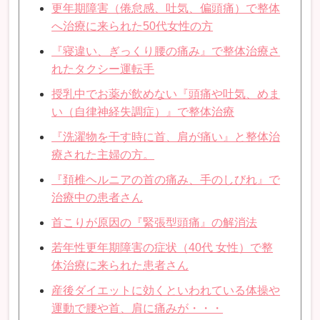
更年期障害（倦怠感、吐気、偏頭痛）で整体
へ治療に来られた50代女性の方
『寝違い、ぎっくり腰の痛み』で整体治療さ
れたタクシー運転手
授乳中でお薬が飲めない『頭痛や吐気、めま
い（自律神経失調症）』で整体治療
『洗濯物を干す時に首、肩が痛い』と整体治
療された主婦の方。
『頚椎ヘルニアの首の痛み、手のしびれ』で
治療中の患者さん
首こりが原因の『緊張型頭痛』の解消法
若年性更年期障害の症状（40代 女性）で整
体治療に来られた患者さん
産後ダイエットに効くといわれている体操や
運動で腰や首、肩に痛みが・・・