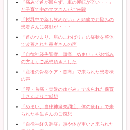
『痛みで首が回らず、車の運転が辛い・・』
と子育て中のママさんがご来院
『授乳中で薬も飲めない』と頭痛でお悩みの
患者さんに笑顔が・・・
『首のつまり、肩のこわばり』の症状を整体
で改善された患者さんの声
『自律神経失調症、頭痛、めまい』がお悩み
の方よりご感想頂きました
『産後の骨盤ケア・首痛』で来られた患者様
の声
『腰・首痛・骨盤のゆがみ』で来られた保育
士さんよりご感想
『めまい、自律神経失調症、体の疲れ』で来
られた学生さんのご感想
『自律神経失調症』頭や体が重いと来られた