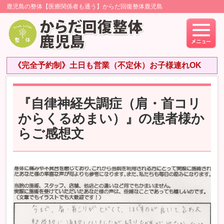
鹿児島の整体【医療関係者も通う】からだ回復整体鹿児島
《完全予約制》土日も営業（不定休）お子様連れOK
『自律神経失調症（肩・首コリ
からくるめまい）』の患者様か
らご感想文