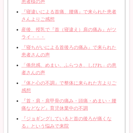
患者様の声
『寝違いによる首痛、腰痛』で来られた患者
さんよりご感想
産後、授乳で『首（寝違え）肩の痛み』がツ
ライ・・・
『寝ちがいによる首後ろの痛み』で来られた
患者さんの声
「倦怠感、めまい、ふらつき、しびれ」の患
者さんの声
『体と心の不調』で整体に来られた方よりご
感想
『首・肩・肩甲骨の痛み・頭痛・めまい・腰
痛などなど』育児休業中の不調
『ジョギングしていると首の後ろが痛くな
る』という悩みで来院