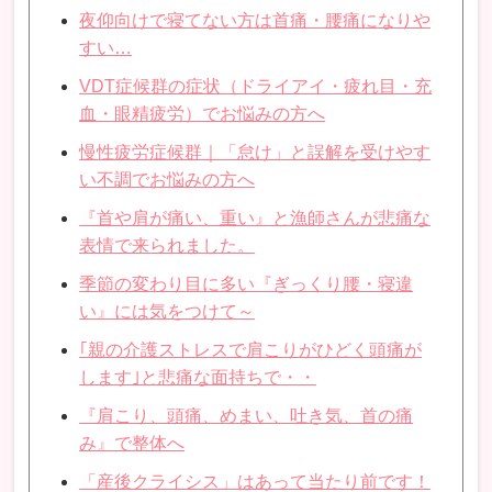
夜仰向けで寝てない方は首痛・腰痛になりや
すい…
VDT症候群の症状（ドライアイ・疲れ目・充
血・眼精疲労）でお悩みの方へ
慢性疲労症候群｜「怠け」と誤解を受けやす
い不調でお悩みの方へ
『首や肩が痛い、重い』と漁師さんが悲痛な
表情で来られました。
季節の変わり目に多い『ぎっくり腰・寝違
い』には気をつけて～
｢親の介護ストレスで肩こりがひどく頭痛が
します｣と悲痛な面持ちで・・
『肩こり、頭痛、めまい、吐き気、首の痛
み』で整体へ
「産後クライシス」はあって当たり前です！