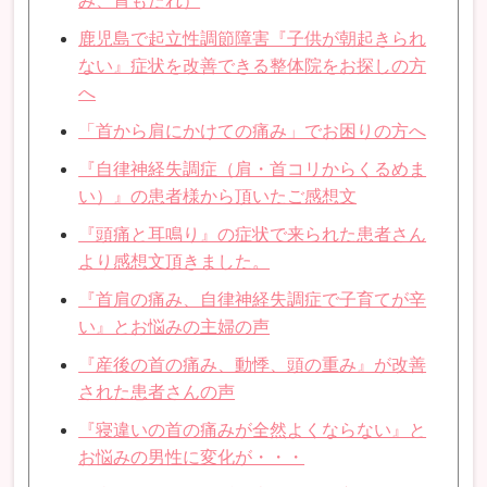
み、胃もたれ）
鹿児島で起立性調節障害『子供が朝起きられ
ない』症状を改善できる整体院をお探しの方
へ
「首から肩にかけての痛み」でお困りの方へ
『自律神経失調症（肩・首コリからくるめま
い）』の患者様から頂いたご感想文
『頭痛と耳鳴り』の症状で来られた患者さん
より感想文頂きました。
『首肩の痛み、自律神経失調症で子育てが辛
い』とお悩みの主婦の声
『産後の首の痛み、動悸、頭の重み』が改善
された患者さんの声
『寝違いの首の痛みが全然よくならない』と
お悩みの男性に変化が・・・