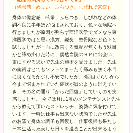
（倦怠感、めまい、ふらつき、しびれで来院）
身体の倦怠感、眩暈、ふらつき、しびれなどの体
調不良に半年ほど悩まされており、色々な病院へ
行きましたが原因が判らず西洋医学でダメなら東
洋医学ではと思い漢方、鍼灸、整骨院など色々と
試しましたが一向に改善する気配が無くもう駄目
かと諦め掛けた時に、偶然当院のＨＰに出会い、
藁にすがる思いで先生の施術を受けました。先生
の施術はとてもソフトでまったく痛みも無く本当
に良くなるか少し不安でしたが、3回目ぐらいから
今まで悩まされていた症状が嘘のように消えてい
き、その名の通り「からだ回復」していくのを実
感しました。 今では月に1度のメンテナンスと先生
から教えて頂いたストレッチ、姿勢に気を付けて
います。一時は仕事も出来ない状態でしたが先生
のお蔭で身体の調子も回復し、仕事復帰も果たし
日常生活も充実した日々を送ることが出来るよう