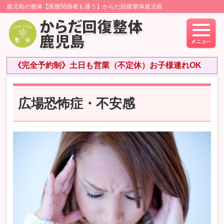
鹿児島の整体【医療関係者も通う】からだ回復整体鹿児島
《完全予約制》土日も営業（不定休）お子様連れOK
広場恐怖症・不安感