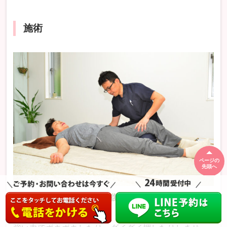
施術
ページの
先頭へ
「からだリセット療法（回復法）」
という当院の施術
はソフトな整体です。