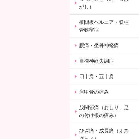
がし）
椎間板ヘルニア・脊柱
管狭窄症
腰痛・坐骨神経痛
自律神経失調症
四十肩・五十肩
肩甲骨の痛み
股関節痛（おしり、足
の付け根の痛み）
ひざ痛・成長痛（オス
グッド）