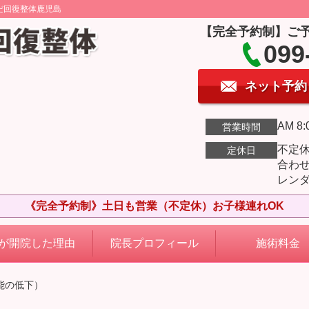
だ回復整体鹿児島
【完全予約制】ご
099
ネット予約
AM 8:
営業時間
不定
定休日
合わ
レン
《完全予約制》土日も営業（不定休）お子様連れOK
が開院した理由
院長プロフィール
施術料金
能の低下）