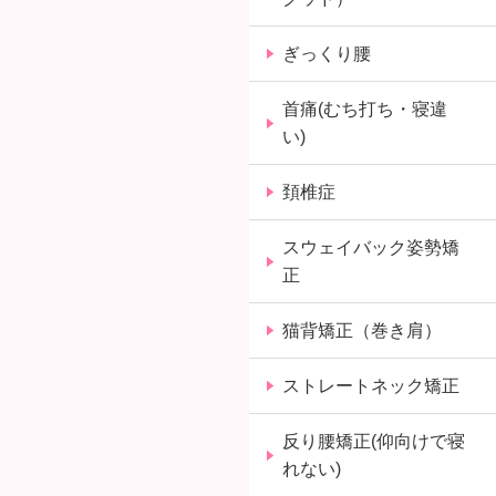
ぎっくり腰
首痛(むち打ち・寝違
い)
頚椎症
スウェイバック姿勢矯
正
猫背矯正（巻き肩）
ストレートネック矯正
反り腰矯正(仰向けで寝
れない)