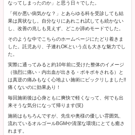
なってしまったのか」と思う日々でした。
「何か悪い病気かな？」とあらゆる科を受診しても結
果は異状なし。自分なりにあれこれ試しても続かない
し、改善の兆しも見えず、どこか諦めモードでした。
そのような中でこちらのホームページにたどり着きま
した。託児あり、子連れOKという点も大きな魅力でし
た。
実際に通ってみると約10年前に受けた整体のイメージ
（強烈に痛い・内出血が出きる・ボキボキされる）と
は真逆の痛みもなく心地よい施術にビックリしました!!
痛くないのに効果あり！
毎回施術後は心身ともに爽快で軽くなって、何でも出
来そうな気分になって帰ります(笑)
施術はもちろんですが、先生や奥様の優しい雰囲気、
流れているオルゴールBGMや清潔な環境にとても癒さ
れます。