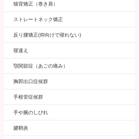
猫背矯正（巻き肩）
ストレートネック矯正
反り腰矯正(仰向けで寝れない)
寝違え
顎関節症（あごの痛み）
胸郭出口症候群
手根管症候群
手や腕のしびれ
腱鞘炎