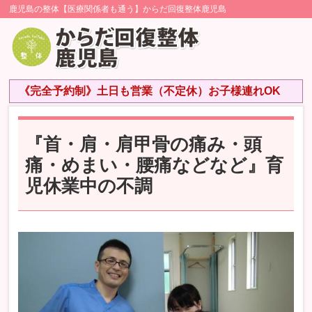
鹿児島の整体【医療関係者も通う】からだ回復整体鹿児島
《完全予約制》土日も営業（不定休）お子様連れOK
『首・肩・肩甲骨の痛み・頭
痛・めまい・腰痛などなど』育
児休業中の不調