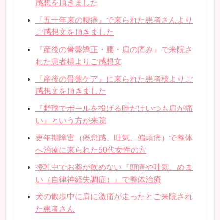
感想を頂きました
『五十年来の腰痛』で来られた患者さんより
ご感想文を頂きました
『産後の骨盤矯正・腰・肩の痛み』で来院さ
れた患者様よりご感想文
『産後の骨盤ケア』に来られた患者様よりご
感想文を頂きました
『野球でボールを投げる時だけいつも肩が痛
い』という方が来院
更年期障害（倦怠感、吐気、偏頭痛）で整体
へ治療に来られた50代女性の方
授乳中でお薬が飲めない『頭痛や吐気、めま
い（自律神経失調症）』で整体治療
犬の散歩中に肩に激痛が走ったとご来院され
た患者さん