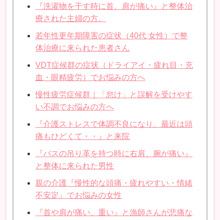
『洗濯物を干す時に首、肩が痛い』と整体治
療された主婦の方。
若年性更年期障害の症状（40代 女性）で整
体治療に来られた患者さん
VDT症候群の症状（ドライアイ・疲れ目・充
血・眼精疲労）でお悩みの方へ
慢性疲労症候群｜「怠け」と誤解を受けやす
い不調でお悩みの方へ
『介護ストレスで体調不良になり、最近は頭
痛もひどくて・・』と来院
『バスの吊り革を持つ時に右肩、腕が痛い』
と整体に来られた男性
親の介護『慢性的な頭痛・疲れやすい・情緒
不安定』でお悩みの女性
『首や肩が痛い、重い』と漁師さんが悲痛な