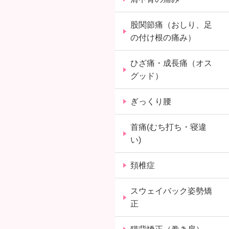
股関節痛（おしり、足
の付け根の痛み）
ひざ痛・成長痛（オス
グッド）
ぎっくり腰
首痛(むち打ち・寝違
い)
頚椎症
スウェイバック姿勢矯
正