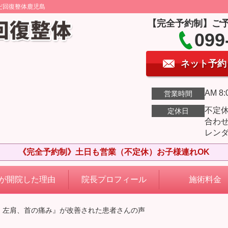
だ回復整体鹿児島
【完全予約制】ご
099
ネット予約
AM 8:
営業時間
不定
定休日
合わ
レン
《完全予約制》土日も営業（不定休）お子様連れOK
が開院した理由
院長プロフィール
施術料金
背、左肩、首の痛み』が改善された患者さんの声