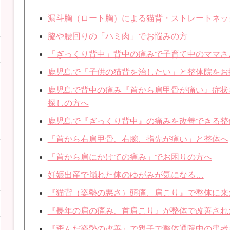
漏斗胸（ロート胸）による猫背・ストレートネッ
脇や腰回りの「ハミ肉」でお悩みの方
「ぎっくり背中」背中の痛みで子育て中のママさ
鹿児島で「子供の猫背を治したい」と整体院をお
鹿児島で背中の痛み『首から肩甲骨が痛い』症状
探しの方へ
鹿児島で『ぎっくり背中』の痛みを改善できる整
「首から右肩甲骨、右腕、指先が痛い」と整体へ
「首から肩にかけての痛み」でお困りの方へ
妊娠出産で崩れた体のゆがみが気になる…
『猫背（姿勢の悪さ）頭痛、肩こり』で整体に来
『長年の肩の痛み、首肩こり』が整体で改善され
『歪んだ姿勢の改善』で親子で整体通院中の患者