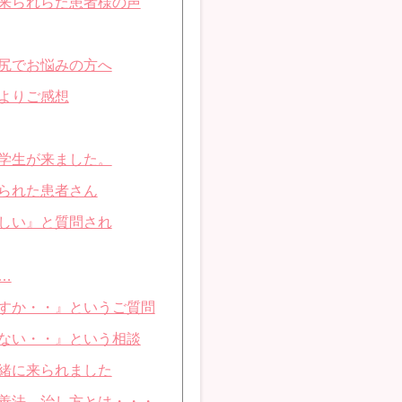
来られらた患者様の声
尻でお悩みの方へ
よりご感想
学生が来ました。
られた患者さん
しい』と質問され
…
すか・・』というご質問
ない・・』という相談
緒に来られました
善法、治し方とは・・・