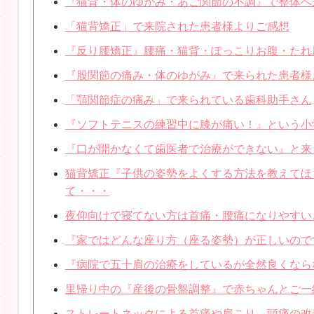
『猫背・体のゆがみ・あご関節の不調』で整体へ
「猫背矯正」で来院された患者様よりご感想
『反り腰矯正』腰痛・猫背・ぽっこりお腹・たれ
『股関節の痛み・体のゆがみ』で来られた患者様
「顎関節症の痛み」で来られている歯科助手さん
『ソフトテニスの練習中に膝が痛い！』という小
『口が開かなくて歯医者で治療ができない』と来
猫背矯正『子供の姿勢をよくする方法を教えてほ
て・・・
夜仰向けで寝てない方は首痛・腰痛になりやすい
『家ではどんな座り方（座る姿勢）が正しいので
『病院で五十肩の治療をしているが全然良くなら
里帰り中の『産後の骨盤調整』で赤ちゃんとご一
ストレートネックによる首痛や肩こり、頭痛の改