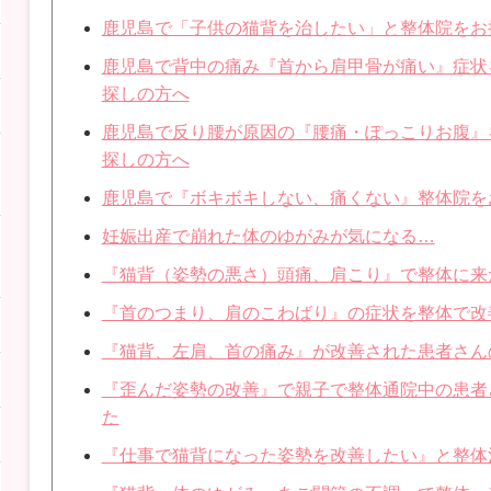
鹿児島で「子供の猫背を治したい」と整体院をお
鹿児島で背中の痛み『首から肩甲骨が痛い』症状
探しの方へ
鹿児島で反り腰が原因の『腰痛・ぽっこりお腹』
探しの方へ
鹿児島で『ボキボキしない、痛くない』整体院を
妊娠出産で崩れた体のゆがみが気になる…
『猫背（姿勢の悪さ）頭痛、肩こり』で整体に来
『首のつまり、肩のこわばり』の症状を整体で改
『猫背、左肩、首の痛み』が改善された患者さん
『歪んだ姿勢の改善』で親子で整体通院中の患者
た
『仕事で猫背になった姿勢を改善したい』と整体