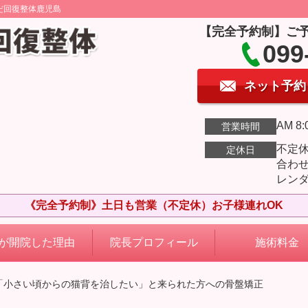
だ回復整体鹿児島
【完全予約制】ご
099
ネット予約
AM 8:
営業時間
不定
定休日
合わ
レン
《完全予約制》土日も営業（不定休）お子様連れOK
が開院した理由
院長プロフィール
施術料金
 「小さい頃からの猫背を治したい」と来られた方への骨盤矯正