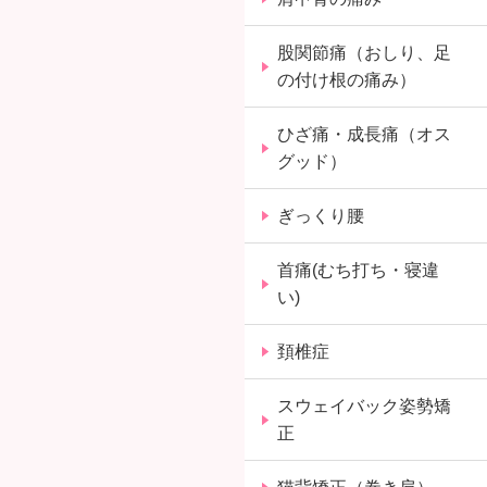
股関節痛（おしり、足
の付け根の痛み）
ひざ痛・成長痛（オス
グッド）
ぎっくり腰
首痛(むち打ち・寝違
い)
頚椎症
スウェイバック姿勢矯
正