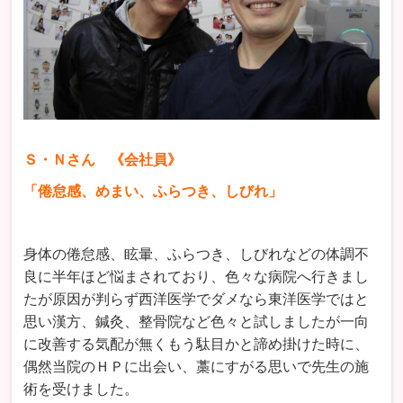
Ｓ・Ｎさん 《会社員》
「倦怠感、めまい、ふらつき、しびれ」
身体の倦怠感、眩暈、ふらつき、しびれなどの体調不
良に半年ほど悩まされており、色々な病院へ行きまし
たが原因が判らず西洋医学でダメなら東洋医学ではと
思い漢方、鍼灸、整骨院など色々と試しましたが一向
に改善する気配が無くもう駄目かと諦め掛けた時に、
偶然当院のＨＰに出会い、藁にすがる思いで先生の施
術を受けました。