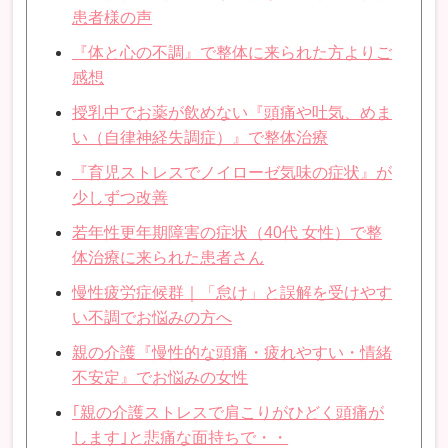
患者様の声
『体と心の不調』で整体に来られた方よりご
感想
授乳中でお薬が飲めない『頭痛や吐気、めま
い（自律神経失調症）』で整体治療
『育児ストレスでノイローゼ気味の症状』が
少しずつ改善
若年性更年期障害の症状（40代 女性）で整
体治療に来られた患者さん
慢性疲労症候群｜「怠け」と誤解を受けやす
い不調でお悩みの方へ
親の介護『慢性的な頭痛・疲れやすい・情緒
不安定』でお悩みの女性
｢親の介護ストレスで肩こりがひどく頭痛が
します｣と悲痛な面持ちで・・