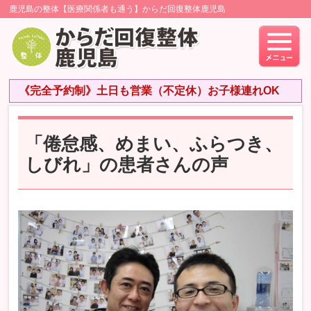
鹿児島の整体【医療関係者も通う】からだ回復整体鹿児島
《完全予約制》土日も営業（不定休）お子様連れOK
「倦怠感、めまい、ふらつき、
しびれ」の患者さんの声