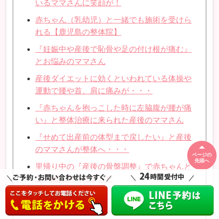
いるママさんに笑顔が！
赤ちゃん（乳幼児）と一緒でも施術を受けら
れる【鹿児島の整体院】
『妊娠中や産後で恥骨や足の付け根が痛む』
とお悩みのママさん
産後ダイエットに効くといわれている体操や
運動で腰や首、肩に痛みが・・・
『赤ちゃんを抱っこした時に左脇腹が腰が痛
い』と整体治療に来られた産後のママさん
『せめて出産前の体型まで戻したい』と産後
のママさんが整体へ・・・
ページの
先頭へ
里帰り中の『産後の骨盤調整』で赤ちゃんと
ご一緒に来られました
『赤ちゃんを抱っこしすぎて肩が重い』と重
度の肩こりママさんへのアドバイス