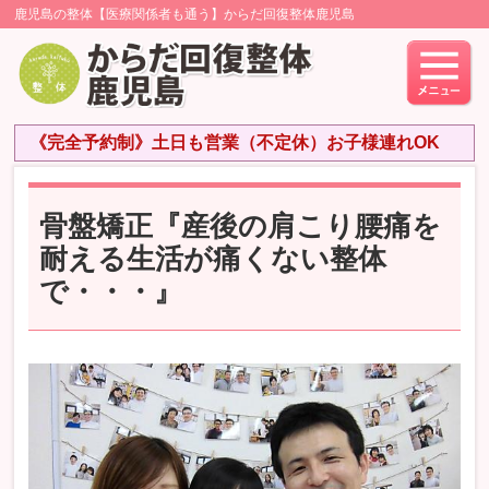
鹿児島の整体【医療関係者も通う】からだ回復整体鹿児島
《完全予約制》土日も営業（不定休）お子様連れOK
骨盤矯正『産後の肩こり腰痛を
耐える生活が痛くない整体
で・・・』