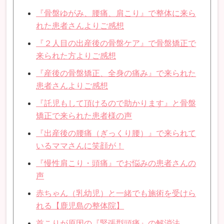
『骨盤ゆがみ、腰痛、肩こり』で整体に来ら
れた患者さんよりご感想
『２人目の出産後の骨盤ケア』で骨盤矯正で
来られた方よりご感想
『産後の骨盤矯正、全身の痛み』で来られた
患者さんよりご感想
『託児もして頂けるので助かります』と骨盤
矯正で来られた患者様の声
『出産後の腰痛（ぎっくり腰）』で来られて
いるママさんに笑顔が！
『慢性肩こり・頭痛』でお悩みの患者さんの
声
赤ちゃん（乳幼児）と一緒でも施術を受けら
れる【鹿児島の整体院】
首こりが原因の『緊張型頭痛』の解消法