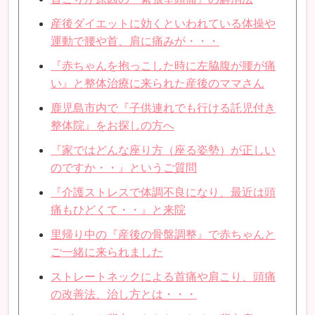
産後ダイエットに効くといわれている体操や
運動で腰や首、肩に痛みが・・・
『赤ちゃんを抱っこした時に左脇腹が腰が痛
い』と整体治療に来られた産後のママさん
鹿児島市内で『子供連れでも行ける託児付き
整体院』をお探しの方へ
『家ではどんな座り方（座る姿勢）が正しい
のですか・・』というご質問
『介護ストレスで体調不良になり、最近は頭
痛もひどくて・・』と来院
里帰り中の『産後の骨盤調整』で赤ちゃんと
ご一緒に来られました
ストレートネックによる首痛や肩こり、頭痛
の改善法、治し方とは・・・