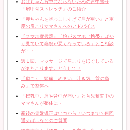
おばちゃん背中にならないための背中瘦せ
『肩甲骨ストレッチ』のご紹介
『赤ちゃんを抱っこしすぎて肩が重い』と重
度の肩こりママさんへのアドバイス
『スマホ症候群』「娘がスマホ（携帯）ばか
り見ていて姿勢が悪くなっている」とご相談
が・・
週１回、マッサージで肩こりをほぐしている
がまたこります。どうして？
『肩こり、頭痛、めまい、吐き気、首の痛
み』で整体へ
『授乳中、肩や背中が痛い』と育児奮闘中の
ママさんが整体に・・
産後の骨盤矯正はいつから？いつまで？何回
通えば…などのご質問