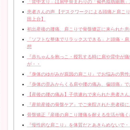
「背中太り」は肩甲骨まわりの「褐色脂肪細胞」
患者さんの声 【デスクワークによる頭痛と肩こ
田上台】
初出産後の腰痛、肩こりで骨盤矯正に来られた患
「ソフトな整体でリラックスできる」と頭痛・肩
想
『赤ちゃんを抱っこ・授乳する時に肩や背中が痛
が・・
『身体のゆがみが原因の肩こり』でお悩みの男性
『身体の歪みからくる肩や腰の痛み、偏頭痛』で
【産後の腰の痛み】子供連れで来られた患者さん
『産前産後の骨盤ケア』でご来院された患者様に
骨盤矯正『産後の肩こり腰痛を耐える生活が痛く
『慢性的な肩こり』を体質だとあきらめないで・