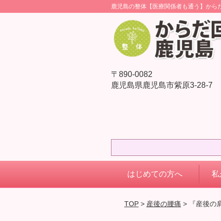
鹿児島の整体【医療関係者も通う】から
〒890-0082
鹿児島県鹿児島市紫原3-28-7
はじめての方へ
私
TOP
>
産後の腰痛
> 『産後の