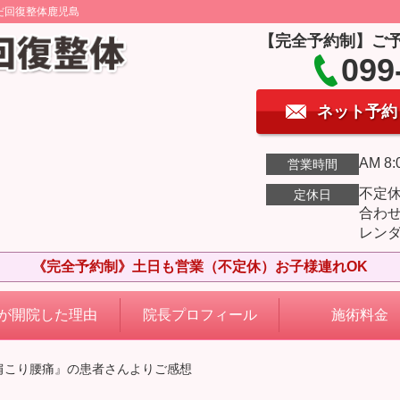
だ回復整体鹿児島
【完全予約制】ご
099
ネット予約
AM 8:
営業時間
不定
定休日
合わ
レン
《完全予約制》土日も営業（不定休）お子様連れOK
が開院した理由
院長プロフィール
施術料金
肩こり腰痛』の患者さんよりご感想