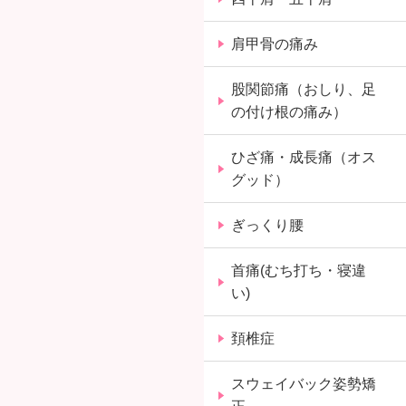
肩甲骨の痛み
股関節痛（おしり、足
の付け根の痛み）
ひざ痛・成長痛（オス
グッド）
ぎっくり腰
首痛(むち打ち・寝違
い)
頚椎症
スウェイバック姿勢矯