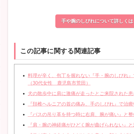
手や腕のしびれについて詳しくは
この記事に関する関連記事
料理が辛く、包丁を握れない『手・腕のしびれ』
（30代女性 鹿児島市荒田）
犬の散歩中に肩に激痛が走ったとご来院された患
『頚椎ヘルニアの首の痛み、手のしびれ』で治療
『バスの吊り革を持つ時に右肩、腕が痛い』と整
『肩・腕の神経痛がひどく腕が曲げられない』と