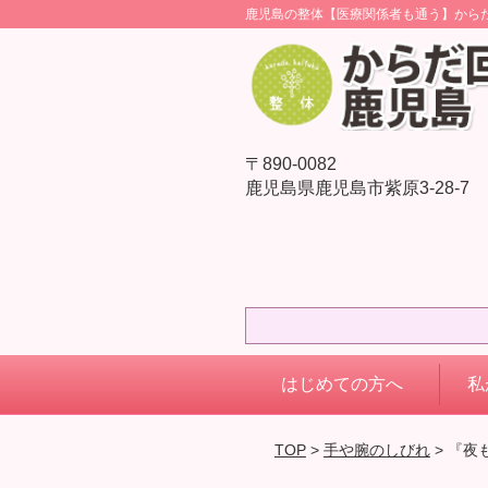
鹿児島の整体【医療関係者も通う】から
〒890-0082
鹿児島県鹿児島市紫原3-28-7
はじめての方へ
私
TOP
>
手や腕のしびれ
> 『