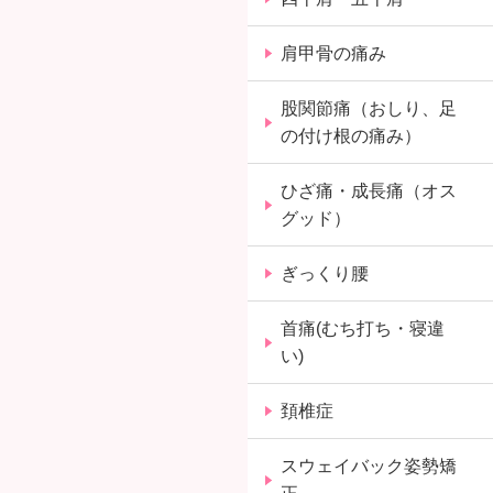
肩甲骨の痛み
股関節痛（おしり、足
の付け根の痛み）
ひざ痛・成長痛（オス
グッド）
ぎっくり腰
首痛(むち打ち・寝違
い)
頚椎症
スウェイバック姿勢矯