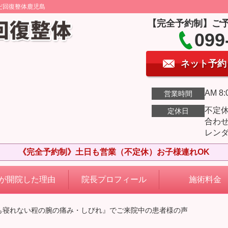
だ回復整体鹿児島
【完全予約制】ご
099
ネット予約
AM 8:
営業時間
不定
定休日
合わ
レン
《完全予約制》土日も営業（不定休）お子様連れOK
が開院した理由
院長プロフィール
施術料金
夜も寝れない程の腕の痛み・しびれ』でご来院中の患者様の声