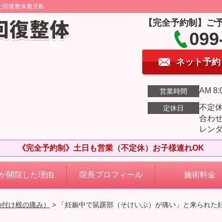
だ回復整体鹿児島
【完全予約制】ご
099
ネット予約
AM 8:
営業時間
不定
定休日
合わ
レン
《完全予約制》土日も営業（不定休）お子様連れOK
が開院した理由
院長プロフィール
施術料金
の付け根の痛み）
> 「妊娠中で鼠蹊部（そけいぶ）が痛い」と来られた