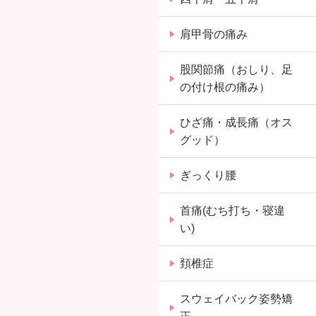
肩甲骨の痛み
股関節痛（おしり、足
の付け根の痛み）
ひざ痛・成長痛（オス
グッド）
ぎっくり腰
首痛(むち打ち・寝違
い)
頚椎症
スウェイバック姿勢矯