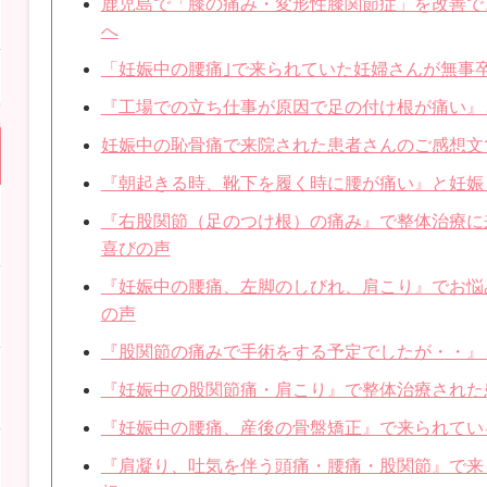
鹿児島で「膝の痛み・変形性膝関節症」を改善で
へ
「妊娠中の腰痛｣で来られていた妊婦さんが無事
『工場での立ち仕事が原因で足の付け根が痛い』
妊娠中の恥骨痛で来院された患者さんのご感想文
『朝起きる時、靴下を履く時に腰が痛い』と妊娠
『右股関節（足のつけ根）の痛み』で整体治療に
喜びの声
『妊娠中の腰痛、左脚のしびれ、肩こり』でお悩
の声
『股関節の痛みで手術をする予定でしたが・・』
『妊娠中の股関節痛・肩こり』で整体治療された
『妊娠中の腰痛、産後の骨盤矯正』で来られてい
『肩凝り、吐気を伴う頭痛・腰痛・股関節』で来