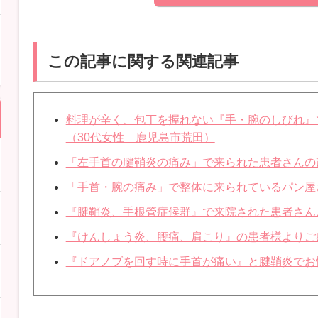
この記事に関する関連記事
料理が辛く、包丁を握れない『手・腕のしびれ』
（30代女性 鹿児島市荒田）
「左手首の腱鞘炎の痛み」で来られた患者さんの
「手首・腕の痛み」で整体に来られているパン屋
『腱鞘炎、手根管症候群』で来院された患者さん
『けんしょう炎、腰痛、肩こり』の患者様よりご
『ドアノブを回す時に手首が痛い』と腱鞘炎でお