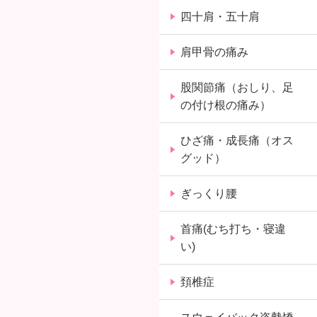
四十肩・五十肩
肩甲骨の痛み
股関節痛（おしり、足
の付け根の痛み）
ひざ痛・成長痛（オス
グッド）
ぎっくり腰
首痛(むち打ち・寝違
い)
頚椎症