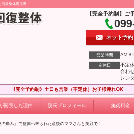
だ回復整体鹿児島
【完全予約制】ご
099
ネット予約
AM 8:
営業時間
不定
定休日
合わ
レン
《完全予約制》土日も営業（不定休）お子様連れOK
が開院した理由
院長プロフィール
施術料金
炎の痛み』で整体へ来られた産後のママさんと笑顔で！