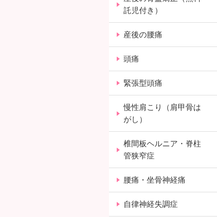
託児付き）
産後の腰痛
頭痛
緊張型頭痛
慢性肩こり（肩甲骨は
がし）
椎間板ヘルニア・脊柱
管狭窄症
腰痛・坐骨神経痛
自律神経失調症