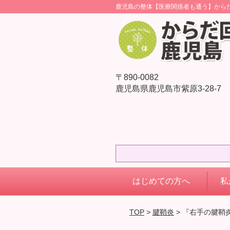
鹿児島の整体【医療関係者も通う】から
〒890-0082
鹿児島県鹿児島市紫原3-28-7
はじめての方へ
私
TOP
>
腱鞘炎
> 『右手の腱鞘