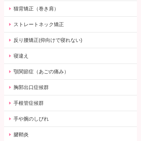
猫背矯正（巻き肩）
ストレートネック矯正
反り腰矯正(仰向けで寝れない)
寝違え
顎関節症（あごの痛み）
胸郭出口症候群
手根管症候群
手や腕のしびれ
腱鞘炎