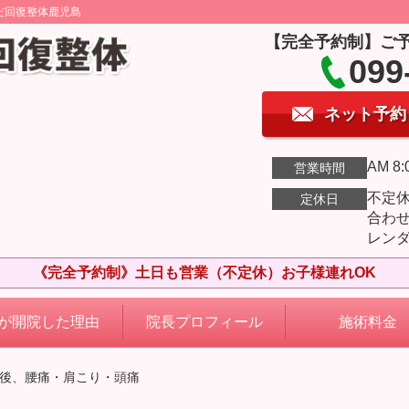
だ回復整体鹿児島
【完全予約制】ご
099
ネット予約
AM 8:
営業時間
不定
定休日
合わ
レン
《完全予約制》土日も営業（不定休）お子様連れOK
が開院した理由
院長プロフィール
施術料金
産後、腰痛・肩こり・頭痛