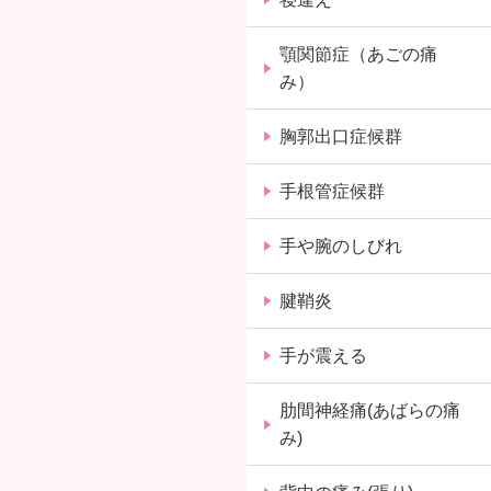
顎関節症（あごの痛
み）
胸郭出口症候群
手根管症候群
手や腕のしびれ
腱鞘炎
手が震える
肋間神経痛(あばらの痛
み)