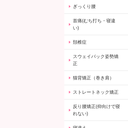
ぎっくり腰
首痛(むち打ち・寝違
い)
頚椎症
スウェイバック姿勢矯
正
猫背矯正（巻き肩）
ストレートネック矯正
反り腰矯正(仰向けで寝
れない)
寝違え