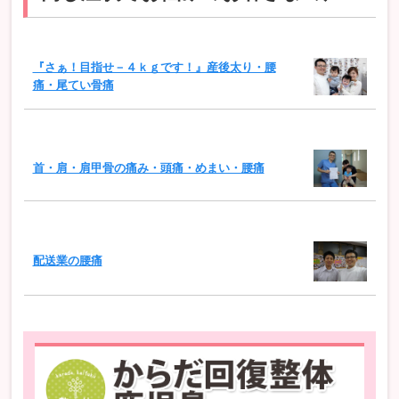
『さぁ！目指せ－４ｋｇです！』産後太り・腰
痛・尾てい骨痛
首・肩・肩甲骨の痛み・頭痛・めまい・腰痛
配送業の腰痛