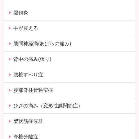
腱鞘炎
手が震える
肋間神経痛(あばらの痛み)
背中の痛み(張り)
腰椎すべり症
腰部脊柱管狭窄症
ひざの痛み（変形性膝関節症）
梨状筋症候群
脊椎分離症