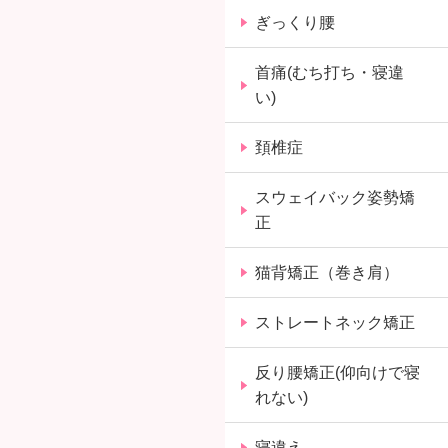
ぎっくり腰
首痛(むち打ち・寝違
い)
頚椎症
スウェイバック姿勢矯
正
猫背矯正（巻き肩）
ストレートネック矯正
反り腰矯正(仰向けで寝
れない)
寝違え