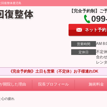
だ回復整体鹿児島
【完全予約制】ご
099
ネット予約
AM 8:
営業時間
不定
定休日
合わ
レン
《完全予約制》土日も営業（不定休）お子様連れOK
が開院した理由
院長プロフィール
施術料金
と心の疲れ