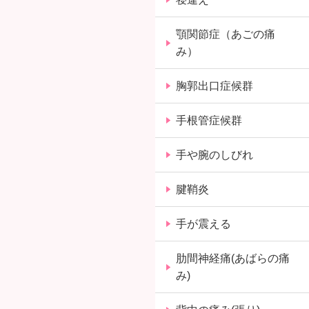
顎関節症（あごの痛
み）
胸郭出口症候群
手根管症候群
手や腕のしびれ
腱鞘炎
手が震える
肋間神経痛(あばらの痛
み)