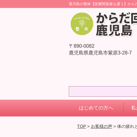
鹿児島の整体【医療関係者も通う】から
〒890-0082
鹿児島県鹿児島市紫原3-28-7
はじめての方へ
私
TOP
>
お客様の声
> 体の疲れ