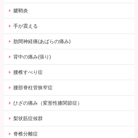
腱鞘炎
手が震える
肋間神経痛(あばらの痛み)
背中の痛み(張り)
腰椎すべり症
腰部脊柱管狭窄症
ひざの痛み（変形性膝関節症）
梨状筋症候群
脊椎分離症